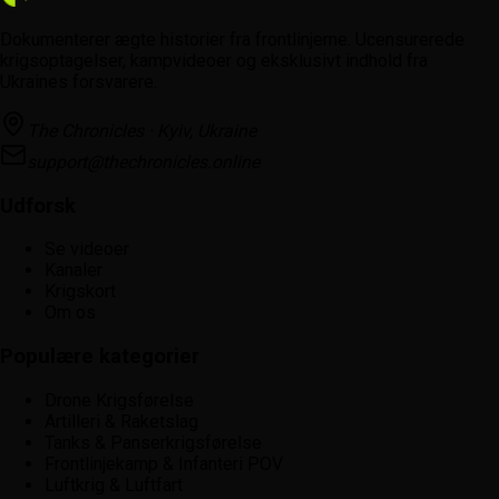
Dokumenterer ægte historier fra frontlinjerne. Ucensurerede
krigsoptagelser, kampvideoer og eksklusivt indhold fra
Ukraines forsvarere.
The Chronicles · Kyiv, Ukraine
support@thechronicles.online
Udforsk
Se videoer
Kanaler
Krigskort
Om os
Populære kategorier
Drone Krigsførelse
Artilleri & Raketslag
Tanks & Panserkrigsførelse
Frontlinjekamp & Infanteri POV
Luftkrig & Luftfart