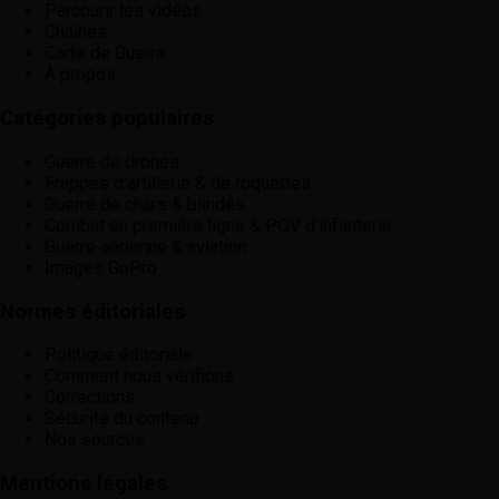
Parcourir les vidéos
Chaînes
Carte de Guerre
À propos
Catégories populaires
Guerre de drones
Frappes d'artillerie & de roquettes
Guerre de chars & blindés
Combat en première ligne & POV d'infanterie
Guerre aérienne & aviation
Images GoPro
Normes éditoriales
Politique éditoriale
Comment nous vérifions
Corrections
Sécurité du contenu
Nos sources
Mentions légales