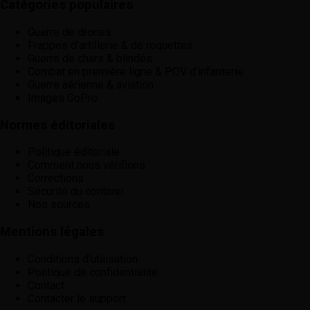
Catégories populaires
Guerre de drones
Frappes d'artillerie & de roquettes
Guerre de chars & blindés
Combat en première ligne & POV d'infanterie
Guerre aérienne & aviation
Images GoPro
Normes éditoriales
Politique éditoriale
Comment nous vérifions
Corrections
Sécurité du contenu
Nos sources
Mentions légales
Conditions d'utilisation
Politique de confidentialité
Contact
Contacter le support