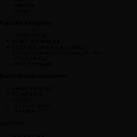
Krigskarta
Om oss
Populära kategorier
Drönarkrigföring
Artilleri- och raketanfall
Stridsvagnar och pansarkrigföring
Strid vid frontlinjen och infanteriperspektiv
Luftkrig och flyg
GoPro-filmmaterial
Redaktionella standarder
Redaktionell policy
Så verifierar vi
Rättelser
Innehållssäkerhet
Våra källor
Juridiskt
Användarvillkor