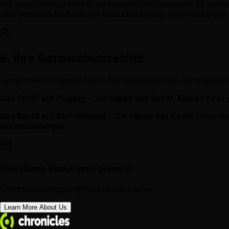
von Ihnen bereitgestellten persönlichen Informationen zu siche
sind und keine Methode der Datenübertragung gegen Abfangen o
6. Ihre Datenschutzrechte
Je nach Ihrem Standort haben Sie möglicherweise die folgenden
Das Recht auf Zugang – Sie haben das Recht, Kopien Ihrer
Das Recht auf Berichtigung – Sie haben das Recht zu verlan
vervollständigen.
Questions about your privacy?
Contact us at
support@thechronicles.online
Learn More About Us