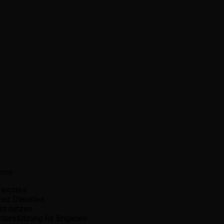
ise:
Dienstes
res Dienstes
st nutzen
nterstützung für Brigaden