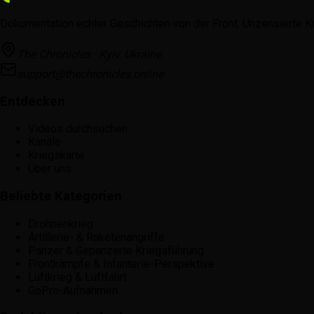
Dokumentation echter Geschichten von der Front. Unzensierte K
The Chronicles · Kyiv, Ukraine
support@thechronicles.online
Entdecken
Videos durchsuchen
Kanäle
Kriegskarte
Über uns
Beliebte Kategorien
Drohnenkrieg
Artillerie- & Raketenangriffe
Panzer & Gepanzerte Kriegsführung
Frontkämpfe & Infanterie-Perspektive
Luftkrieg & Luftfahrt
GoPro-Aufnahmen