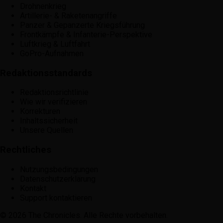
Drohnenkrieg
Artillerie- & Raketenangriffe
Panzer & Gepanzerte Kriegsführung
Frontkämpfe & Infanterie-Perspektive
Luftkrieg & Luftfahrt
GoPro-Aufnahmen
Redaktionsstandards
Redaktionsrichtlinie
Wie wir verifizieren
Korrekturen
Inhaltssicherheit
Unsere Quellen
Rechtliches
Nutzungsbedingungen
Datenschutzerklärung
Kontakt
Support kontaktieren
©
2026
The Chronicles.
Alle Rechte vorbehalten.