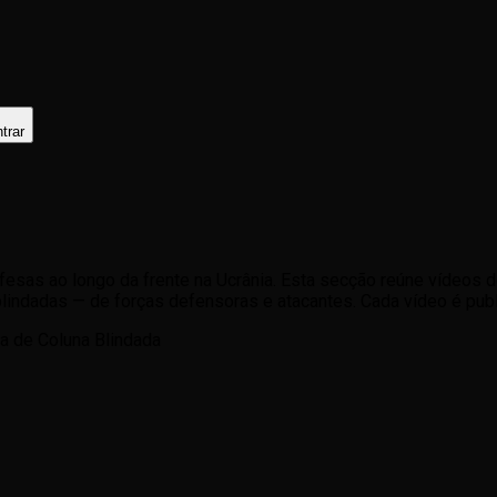
trar
defesas ao longo da frente na Ucrânia. Esta secção reúne víde
indadas — de forças defensoras e atacantes. Cada vídeo é publi
 de Coluna Blindada