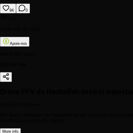
94
0
7.2K
27 de mai. de 2026
Apoie-nos
World War Video
@
World-War
Drone FPV do Hezbollah destrói suposta
Drone FPV
Tanque
+
1
No Líbano, militantes do Hezbollah teriam destruído pela prim
resultando na perda do veículo.
More
info