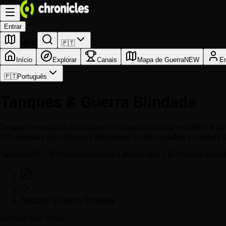
Entrar
NEW
🇵🇹
Início
Explorar
Canais
Mapa de Guerra
NEW
En
🇵🇹
Português
Tanques & Guerra Blindada
Tanques e veículos blindados continuam a decidir assaltos e 
VCI, ataques com mísseis antitanque e emboscadas a colunas bl
Tanque
APC / IFV
Mísseis Guiados Antitanque / ATGM
Emboscada
Tanques & Guerra Blindada
Ukraine War Video