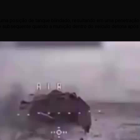
ma posição de tanque blindado, resultando em uma penetração 
o subsequente quando a munição dentro do veículo detona após
com operadores coordenando múltiplos acertos para desativar e