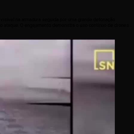
visível na armadura seguida por uma grande detonação
 o ataque. O engajamento demonstra o uso contínuo de drones
 destruir equipamentos pesados durante operações de combate