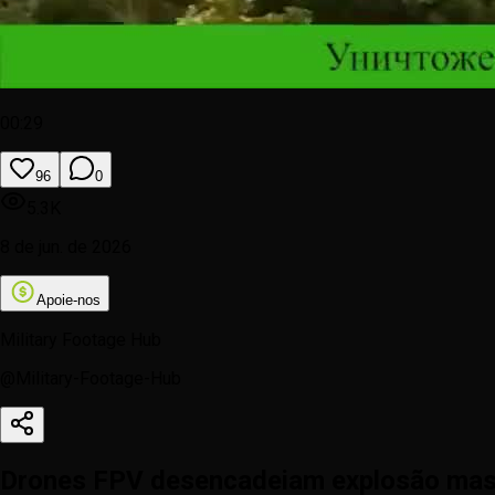
00:29
96
0
5.3K
8 de jun. de 2026
Apoie-nos
Military Footage Hub
@
Military-Footage-Hub
Drones FPV desencadeiam explosão mass