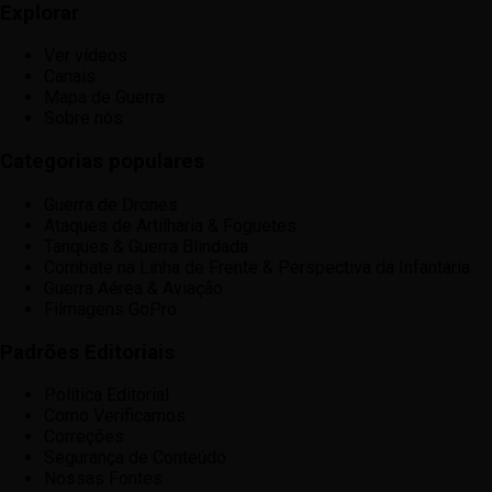
Explorar
Ver vídeos
Canais
Mapa de Guerra
Sobre nós
Categorias populares
Guerra de Drones
Ataques de Artilharia & Foguetes
Tanques & Guerra Blindada
Combate na Linha de Frente & Perspectiva da Infantaria
Guerra Aérea & Aviação
Filmagens GoPro
Padrões Editoriais
Política Editorial
Como Verificamos
Correções
Segurança de Conteúdo
Nossas Fontes