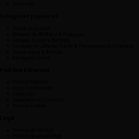
Sobre nós
Categorias populares
Guerra de Drones
Ataques de Artilharia & Foguetes
Tanques & Guerra Blindada
Combate na Linha de Frente & Perspectiva da Infantaria
Guerra Aérea & Aviação
Filmagens GoPro
Padrões Editoriais
Política Editorial
Como Verificamos
Correções
Segurança de Conteúdo
Nossas Fontes
Legal
Termos de serviço
Política de privacidade