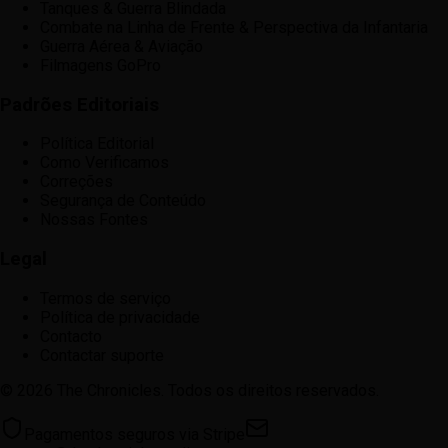
Tanques & Guerra Blindada
Combate na Linha de Frente & Perspectiva da Infantaria
Guerra Aérea & Aviação
Filmagens GoPro
Padrões Editoriais
Política Editorial
Como Verificamos
Correções
Segurança de Conteúdo
Nossas Fontes
Legal
Termos de serviço
Política de privacidade
Contacto
Contactar suporte
©
2026
The Chronicles.
Todos os direitos reservados.
Pagamentos seguros via Stripe