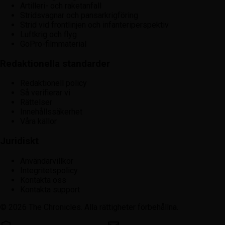
Artilleri- och raketanfall
Stridsvagnar och pansarkrigföring
Strid vid frontlinjen och infanteriperspektiv
Luftkrig och flyg
GoPro-filmmaterial
Redaktionella standarder
Redaktionell policy
Så verifierar vi
Rättelser
Innehållssäkerhet
Våra källor
Juridiskt
Användarvillkor
Integritetspolicy
Kontakta oss
Kontakta support
©
2026
The Chronicles.
Alla rättigheter förbehållna.