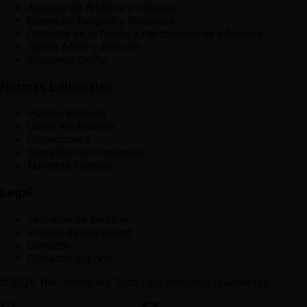
Ataques de Artillería y Cohetes
Guerra de Tanques y Blindados
Combate en el Frente y Perspectiva de Infantería
Guerra Aérea y Aviación
Imágenes GoPro
Normas Editoriales
Política Editorial
Cómo Verificamos
Correcciones
Seguridad del Contenido
Nuestras Fuentes
Legal
Términos de servicio
Política de privacidad
Contacto
Contactar soporte
©
2026
The Chronicles.
Todos los derechos reservados.