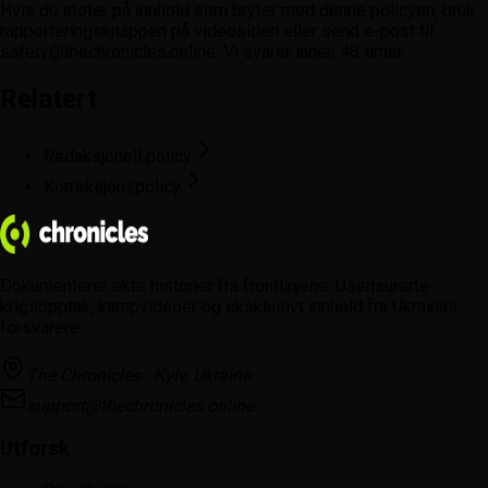
Hvis du støter på innhold som bryter med denne policyen, bruk
rapporteringsknappen på videosiden eller send e-post til
safety@thechronicles.online. Vi svarer innen 48 timer.
Relatert
Redaksjonell policy
Korreksjonspolicy
Dokumenterer ekte historier fra frontlinjene. Usensurerte
krigsopptak, kampvideoer og eksklusivt innhold fra Ukrainas
forsvarere.
The Chronicles · Kyiv, Ukraine
support@thechronicles.online
Utforsk