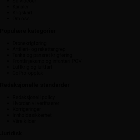
Se videoer
Kanaler
Krigskart
Om oss
Populære kategorier
Dronekrigføring
Artilleri- og rakettangrep
Tanks og pansret krigføring
Frontlinjekamp og infanteri POV
Luftkrig og luftfart
GoPro-opptak
Redaksjonelle standarder
Redaksjonell policy
Hvordan vi verifiserer
Korrigeringer
Innholdssikkerhet
Våre kilder
Juridisk