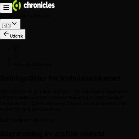
About Us
Terms
Privacy
🇳🇴
Utforsk
Innholdssikkerhet
Retningslinjer for innholdssikkerhet
Krigsopptak er, av natur, grafiske. The Chronicles balanserer
offentlighetens rett til dokumentasjon med verdigheten til
menneskene i disse videoene. Denne siden beskriver våre
regler for innholdssikkerhet.
Sist oppdatert
:
mai 2026
Begrensning av grafisk innhold