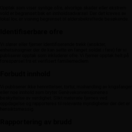
Opptak som viser synlige ofre, alvorlige skader eller ekstrem
vold er begrenset bak en innholdsadvarsel. Der det kreves av
lokal lov, er visning begrenset til aldersbekreftede besøkende.
Identifiserbare ofre
Vi slører eller fjerner identifiserende trekk (ansikter,
enhetsinsignier der de kan sette en fanget soldat i fare) før vi
publiserer opptak som inkluderer ofre. Vi fjerner opptak helt på
forespørsel fra et verifisert familiemedlem.
Forbudt innhold
Vi publiserer ikke henrettelser, tortur, mishandling av krigsfanger
eller noe innhold som bryter Genèvekonvensjonenes
beskyttelse av verdighet. Slikt materiale fjernes ved
oppdagelse og rapporteres til relevante myndigheter der det er
hensiktsmessig.
Rapportering av brudd