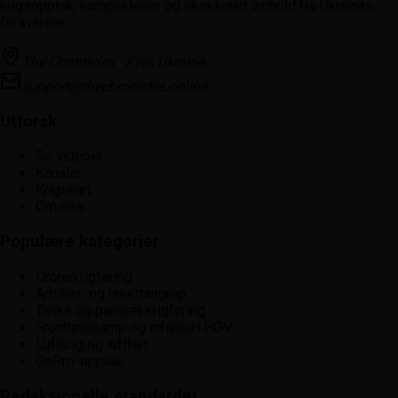
krigsopptak, kampvideoer og eksklusivt innhold fra Ukrainas
forsvarere.
The Chronicles · Kyiv, Ukraine
support@thechronicles.online
Utforsk
Se videoer
Kanaler
Krigskart
Om oss
Populære kategorier
Dronekrigføring
Artilleri- og rakettangrep
Tanks og pansret krigføring
Frontlinjekamp og infanteri POV
Luftkrig og luftfart
GoPro-opptak
Redaksjonelle standarder